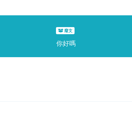
廢文
你好嗎