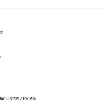
你
0
來的,比較喜歡這裡的感覺